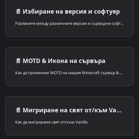
📄️
Избиране на версия и софтуер
Разликите между различните версии и сървърни софтуерии за Minecraft сървъри
📄️
MOTD & Икона на сървъра
Как да променим MOTD на нашия Minecraft сървър & Как да добавим Server-Icon на нашия Minecraft сървър
📄️
Мигриране на свят от/към Vanilla
Как да мигрираме свят от/към Vanilla