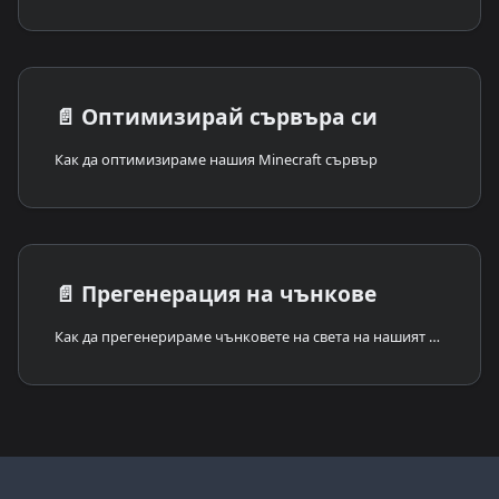
📄️
Оптимизирай сървъра си
Как да оптимизираме нашия Minecraft сървър
📄️
Прегенерация на чънкове
Как да прегенерираме чънковете на света на нашият Minecraft сървър