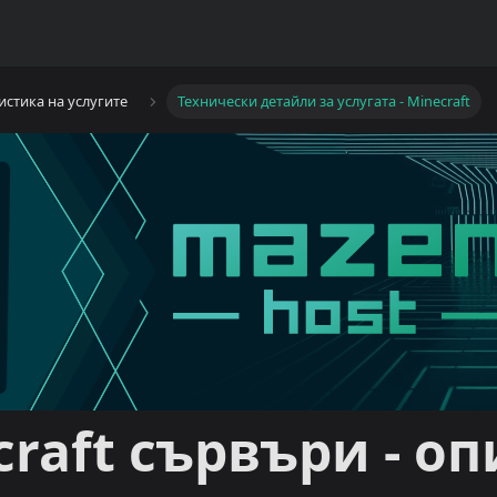
истика на услугите
Технически детайли за услугата - Minecraft
craft сървъри - о