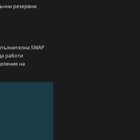
ръчни резервни
допълнителна SWAP
 да работи
деление на