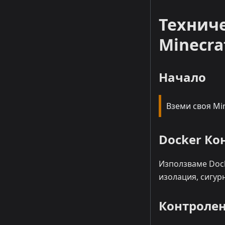
Техниче
Minecra
Начало
Вземи своя Min
Docker Ко
Използваме Dock
изолация, сигур
Контролен