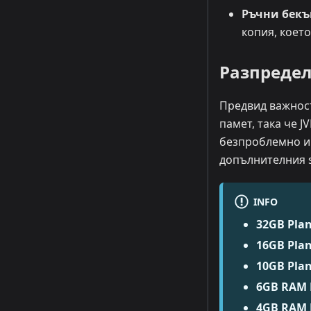
Ръчни бекъ
копия, коет
Разпредел
Предвид важнос
памет, така че J
безпроблемно и 
допълнителния s
INFO
32GB Pla
16GB Pla
10GB Pla
6GB RAM 
4GB RAM 