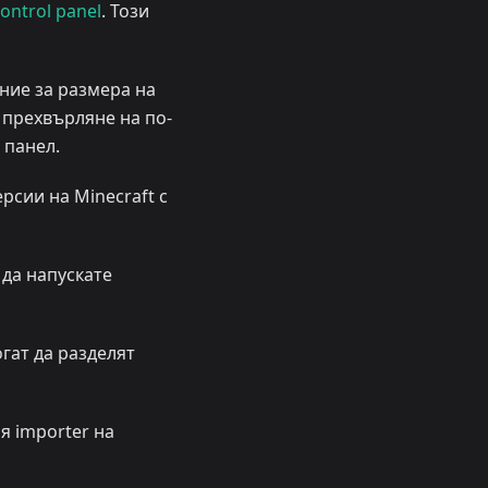
ontrol panel
. Този
ние за размера на
 прехвърляне на по-
 панел.
рсии на Minecraft с
да напускате
гат да разделят
я importer на