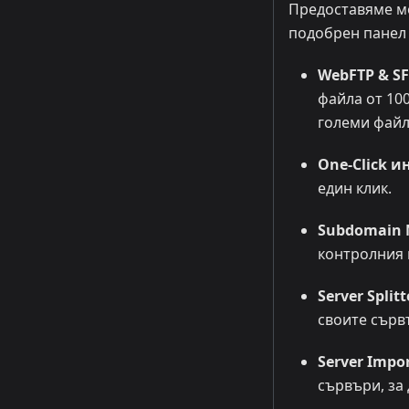
Предоставяме мо
подобрен панел е
WebFTP & SF
файла от 10
големи файл
One-Click 
един клик.
Subdomain 
контролния 
Server Splitt
своите сърв
Server Impo
сървъри, за