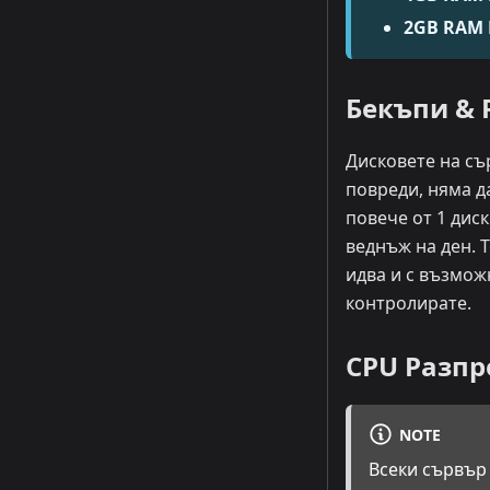
2GB RAM 
Бекъпи & 
Дисковете на сър
повреди, няма д
повече от 1 дис
веднъж на ден. Т
идва и с възмож
контролирате.
CPU Разпр
NOTE
Всеки сървър 